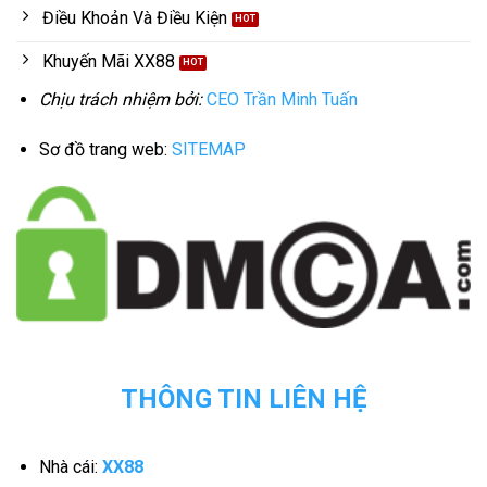
Điều Khoản Và Điều Kiện
Khuyến Mãi XX88
Chịu trách nhiệm bởi:
CEO Trần Minh Tuấn
Sơ đồ trang web:
SITEMAP
THÔNG TIN LIÊN HỆ
Nhà cái:
XX88