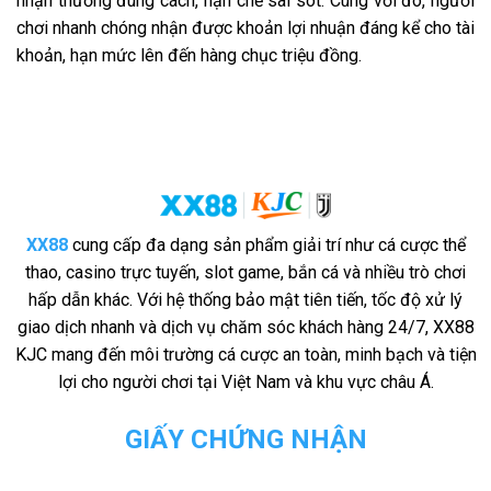
nhận thưởng đúng cách, hạn chế sai sót. Cùng với đó, người
chơi nhanh chóng nhận được khoản lợi nhuận đáng kể cho tài
khoản, hạn mức lên đến hàng chục triệu đồng.
XX88
cung cấp đa dạng sản phẩm giải trí như cá cược thể
thao, casino trực tuyến, slot game, bắn cá và nhiều trò chơi
hấp dẫn khác. Với hệ thống bảo mật tiên tiến, tốc độ xử lý
giao dịch nhanh và dịch vụ chăm sóc khách hàng 24/7, XX88
KJC mang đến môi trường cá cược an toàn, minh bạch và tiện
lợi cho người chơi tại Việt Nam và khu vực châu Á.
GIẤY CHỨNG NHẬN