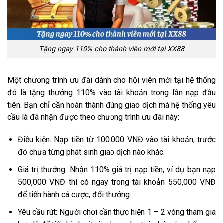
Tặng ngay 110% cho thành viên mới tại XX88
Một chương trình ưu đãi dành cho hội viên mới tại hệ thống
đó là tặng thưởng 110% vào tài khoản trong lần nạp đầu
tiên. Bạn chỉ cần hoàn thành đúng giao dịch mà hệ thống yêu
cầu là đã nhận được theo chương trình ưu đãi này:
Điều kiện: Nạp tiền từ 100.000 VNĐ vào tài khoản, trước
đó chưa từng phát sinh giao dịch nào khác.
Giá trị thưởng: Nhận 110% giá trị nạp tiền, ví dụ bạn nạp
500,000 VNĐ thì có ngay trong tài khoản 550,000 VNĐ
để tiến hành cá cược, đổi thưởng.
Yêu cầu rút: Người chơi cần thực hiện 1 – 2 vòng tham gia