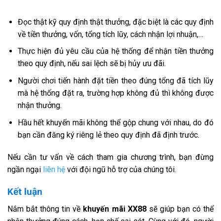
Đọc thật kỹ quy định thật thưởng, đặc biệt là các quy định
về tiền thưởng, vốn, tổng tích lũy, cách nhận lợi nhuận,…
Thực hiện đủ yêu cầu của hệ thống để nhận tiền thưởng
theo quy định, nếu sai lệch sẽ bị hủy ưu đãi.
Người chơi tiến hành đặt tiền theo đúng tổng đã tích lũy
mà hệ thống đặt ra, trường hợp không đủ thì không được
nhận thưởng.
Hầu hết khuyến mãi không thể gộp chung với nhau, do đó
bạn cần đăng ký riêng lẻ theo quy định đã định trước.
Nếu cần tư vấn về cách tham gia chương trình, bạn đừng
ngần ngại
liên hệ
với đội ngũ hỗ trợ của chúng tôi.
Kết luận
Nắm bắt thông tin về
khuyến mãi XX88
sẽ giúp bạn có thể