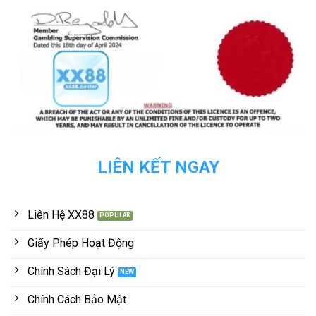
LIÊN KẾT NGAY
Liên Hệ XX88
Giấy Phép Hoạt Động
Chính Sách Đại Lý
Chính Cách Bảo Mật