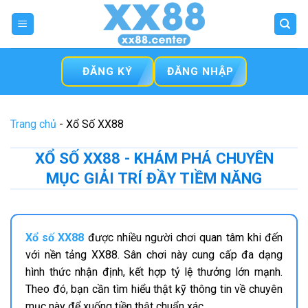
Skip
to
content
ĐĂNG KÝ
ĐĂNG NHẬP
Trang chủ
-
Xổ Số XX88
XỔ SỐ XX88 - KHÁM PHÁ CHUYÊN
MỤC GIẢI TRÍ ĐẦY TIỀM NĂNG
Xổ số XX88
được nhiều người chơi quan tâm khi đến
với nền tảng XX88. Sân chơi này cung cấp đa dạng
hình thức nhận định, kết hợp tỷ lệ thưởng lớn mạnh.
Theo đó, bạn cần tìm hiểu thật kỹ thông tin về chuyên
mục này để xuống tiền thật chuẩn xác.